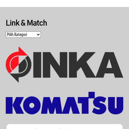
Link & Match
Link
&
Match