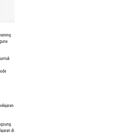
raining
 guna
 untuk
tode
belajaran
ngsung.
ajaran di