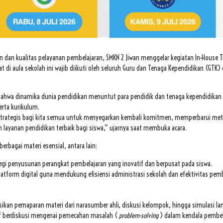
dan kualitas pelayanan pembelajaran, SMKN 2 Jiwan menggelar kegiatan In-House T
at di aula sekolah ini wajib diikuti oleh seluruh Guru dan Tenaga Kependidikan (GTK)
an bahwa dinamika dunia pendidikan menuntut para pendidik dan tenaga kependidikan
erta kurikulum.
 strategis bagi kita semua untuk menyegarkan kembali komitmen, memperbarui me
ayanan pendidikan terbaik bagi siswa,” ujarnya saat membuka acara.
erbagai materi esensial, antara lain:
egi penyusunan perangkat pembelajaran yang inovatif dan berpusat pada siswa.
latform digital guna mendukung efisiensi administrasi sekolah dan efektivitas pem
kan pemaparan materi dari narasumber ahli, diskusi kelompok, hingga simulasi la
tif berdiskusi mengenai pemecahan masalah (
problem-solving
) dalam kendala pembel