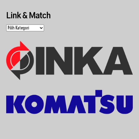
Link & Match
Link
&
Match