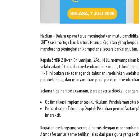
Madiun – Dalam upaya terus meningkatkan mutu pendidikan 
(IHT) selama tiga hari berturut-turut. Kegiatan yang berpus
mendorong peningkatan kompetensi secara berkelanjutan.
Kepala SMKN 2 Jiwan Dr. Lamijan, S.Pd., M.Si.; menyampaik
selalu adaptif terhadap perkembangan zaman, teknologi, s
“IHT ini bukan sekadar agenda tahunan, melainkan wadah
pembelajaran, dan menyamakan persepsi demi memberikan l
Selama tiga hari pelaksanaan, para peserta dibekali dengan b
Optimalisasi Implementasi Kurikulum: Pendalaman strat
Pemanfaatan Teknologi Digital: Pelatihan pemanfaatan p
interaktif.
Kegiatan berlangsung secara dinamis dengan mengombinasi
Atmosfer antusiasme terlihat jelas dari para guru yang ak