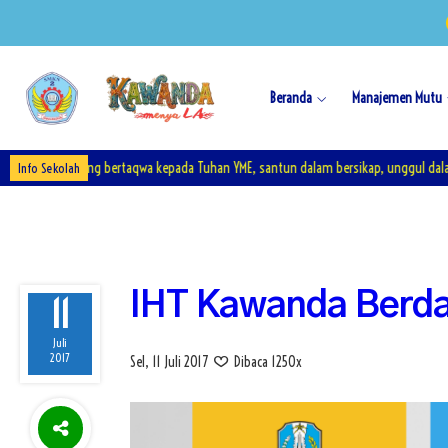
Beranda
Manajemen Mutu
n yang bertaqwa kepada Tuhan YME, santun dalam bersikap, unggul dalam prestasi,
Info Sekolah
IHT Kawanda Berd
11
Juli
2017
Sel, 11 Juli 2017
Dibaca 1250x