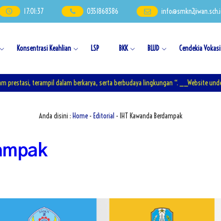
17
:
01
:
38
0351868386
info@smkn2jiwan.sch.
Konsentrasi Keahlian
LSP
BKK
BLUD
Cendekia Vokasi
 terampil dalam berkarya, serta berbudaya lingkungan “. __Website under mainten
Anda disini :
Home
-
Editorial
- IHT Kawanda Berdampak
ampak