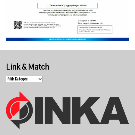
Link & Match
Link
&
Match