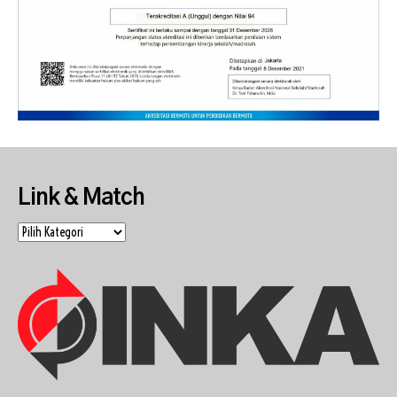
Link & Match
Link
&
Match