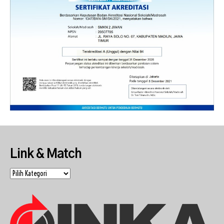
Link & Match
Link
&
Match