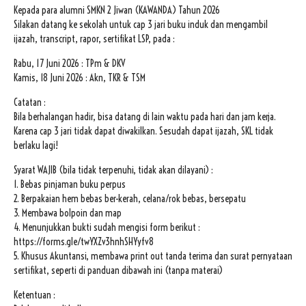
Kepada para alumni SMKN 2 Jiwan (KAWANDA) Tahun 2026
Silakan datang ke sekolah untuk cap 3 jari buku induk dan mengambil
ijazah, transcript, rapor, sertifikat LSP, pada :
Rabu, 17 Juni 2026 : TPm & DKV
Kamis, 18 Juni 2026 : Akn, TKR & TSM
Catatan :
Bila berhalangan hadir, bisa datang di lain waktu pada hari dan jam kerja.
Karena cap 3 jari tidak dapat diwakilkan. Sesudah dapat ijazah, SKL tidak
berlaku lagi!
Syarat WAJIB (bila tidak terpenuhi, tidak akan dilayani) :
1. Bebas pinjaman buku perpus
2. Berpakaian hem bebas ber-kerah, celana/rok bebas, bersepatu
3. Membawa bolpoin dan map
4. Menunjukkan bukti sudah mengisi form berikut :
https://forms.gle/twYXZv3hnhSHYyfv8
5. Khusus Akuntansi, membawa print out tanda terima dan surat pernyataan
sertifikat, seperti di panduan dibawah ini (tanpa materai)
Ketentuan :