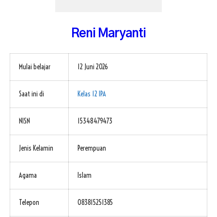
FAQ
Omah DKV
ISP KAWANDA
Reni Maryanti
Mulai belajar
12 Juni 2026
Saat ini di
Kelas 12 IPA
NISN
15348479473
Jenis Kelamin
Perempuan
Agama
Islam
Telepon
083815251385