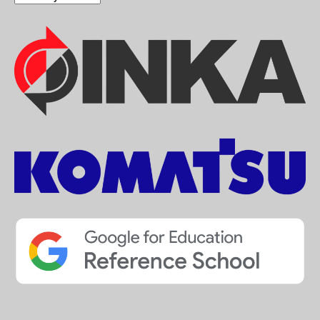
&
Match