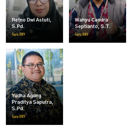
Retno Dwi Astuti,
Wahyu Candra
S.Pd.
Septianto, S.T.
Guru DKV
Guru DKV
Yudha Agung
Praditya Saputra,
S.Pd.
Guru DKV