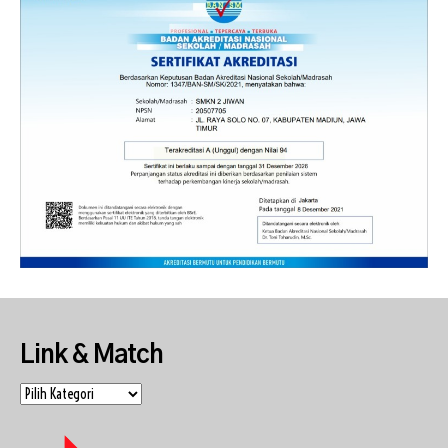
Link & Match
Link
&
Match