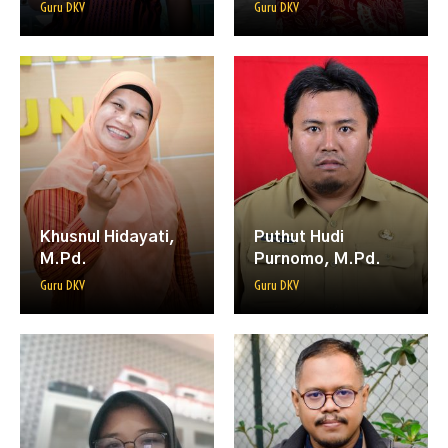
Guru DKV
Guru DKV
FAQ
Omah DKV
ISP KAWANDA
Khusnul Hidayati,
Puthut Hudi
M.Pd.
Purnomo, M.Pd.
Guru DKV
Guru DKV