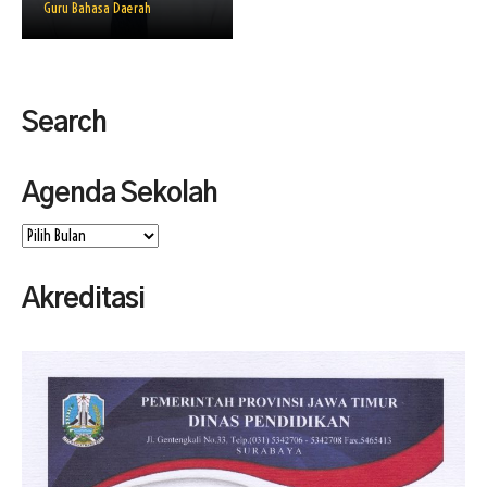
Guru Bahasa Daerah
FAQ
Omah DKV
ISP KAWANDA
Search
Agenda Sekolah
Agenda
Sekolah
Akreditasi