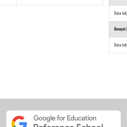
Data ti
Riwayat 
Data ti