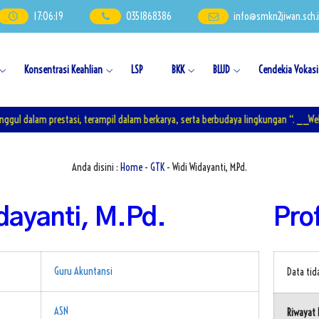
17
:
06
:
19
0351868386
info@smkn2jiwan.sch.
Konsentrasi Keahlian
LSP
BKK
BLUD
Cendekia Vokasi
 dalam prestasi, terampil dalam berkarya, serta berbudaya lingkungan “. __Websi
Anda disini :
Home
-
GTK
- Widi Widayanti, M.Pd.
dayanti, M.Pd.
Prof
Guru Akuntansi
Data ti
ASN
Riwayat 