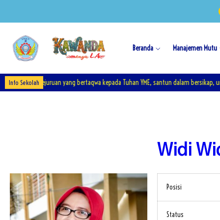
Beranda
Manajemen Mutu
ndidikan Kejuruan yang bertaqwa kepada Tuhan YME, santun dalam bersikap, unggul
Info Sekolah
Widi Wi
Posisi
Status