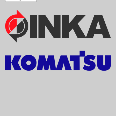
&
Match