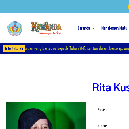
Beranda
Manajemen Mutu
idikan Kejuruan yang bertaqwa kepada Tuhan YME, santun dalam bersikap, unggul d
Info Sekolah
Rita Ku
Posisi
Status