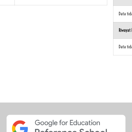
Data ti
Riwayat 
Data ti