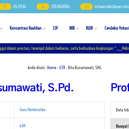
05
:
29
:
27
0351868386
info@smkn2jiwan.sch.
Konsentrasi Keahlian
LSP
BKK
BLUD
Cendekia Vokasi
alam prestasi, terampil dalam berkarya, serta berbudaya lingkungan “. __Websit
Anda disini :
Home
-
GTK
- Rita Kusumawati, S.Pd.
sumawati, S.Pd.
Prof
Guru Matematika
Data ti
ASN
Riwayat 