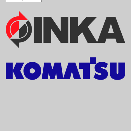
&
Match