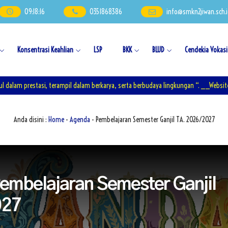
09
:
18
:
16
0351868386
info@smkn2jiwan.sch.
Konsentrasi Keahlian
LSP
BKK
BLUD
Cendekia Vokasi
 prestasi, terampil dalam berkarya, serta berbudaya lingkungan “. __Website und
Anda disini :
Home
-
Agenda
- Pembelajaran Semester Ganjil TA. 2026/2027
mbelajaran Semester Ganjil
027