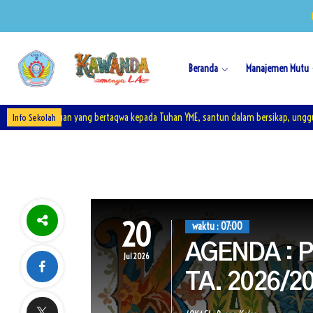
Beranda
Manajemen Mutu
n Kejuruan yang bertaqwa kepada Tuhan YME, santun dalam bersikap, unggul dalam
Info Sekolah
20
waktu : 07:00
AGENDA : Pe
Jul 2026
TA. 2026/2