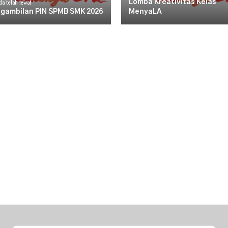
a telah lewat
Lomba Kreativitas Kelas
gambilan PIN SPMB SMK 2026
MenyaLA