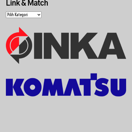
Link & Match
Link
&
Match