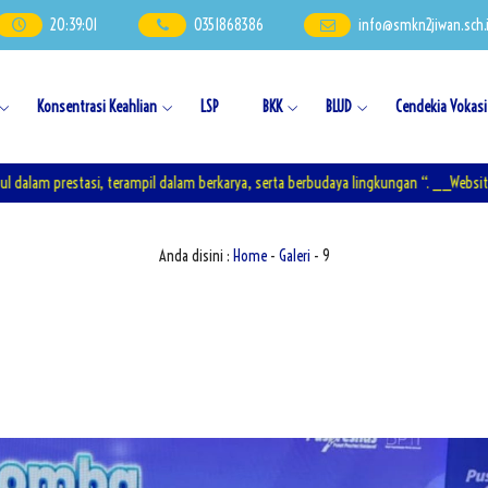
20
:
39
:
02
0351868386
info@smkn2jiwan.sch.
Konsentrasi Keahlian
LSP
BKK
BLUD
Cendekia Vokasi
estasi, terampil dalam berkarya, serta berbudaya lingkungan “. __Website under 
Anda disini :
Home
-
Galeri
- 9