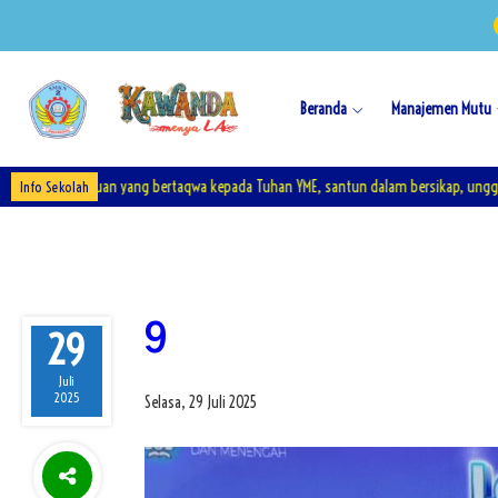
Beranda
Manajemen Mutu
ejuruan yang bertaqwa kepada Tuhan YME, santun dalam bersikap, unggul dalam pr
Info Sekolah
9
29
Juli
2025
Selasa, 29 Juli 2025