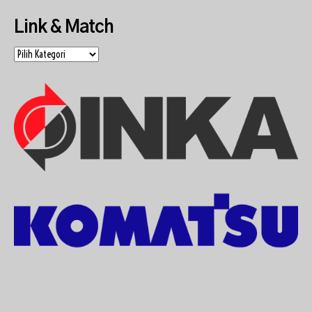
Link & Match
Link
&
Match